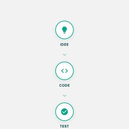
IDEE
CODE
TEST