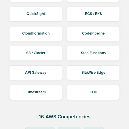
QuickSight
ECS / EKS
CloudFormation
CodePipeline
S3 / Glacier
Step Functions
API Gateway
SiteWise Edge
Timestream
CDK
16 AWS Competencies