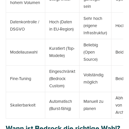
hohem Volumen
sein
Sehr hoch
Datenkontrolle /
Hoch (Daten
(eigene
Hoch
DSGVO
in EU-Region)
Infrastruktur)
Beliebig
Kuratiert (Top-
Modellauswahl
(Open
Beides
Modelle)
Source)
Eingeschränkt
Vollständig
Fine-Tuning
(Bedrock
Beides
möglich
Custom)
Abhäng
Automatisch
Manuell zu
Skalierbarkeit
von
(Burst-fähig)
planen
Archite
Wann ist Bedrock die richtige Wahl?