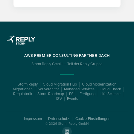
AWS PREMIER CONSULTING PARTNER DACH
Storm Reply GmbH — Teil der Reply Gruppe
Storm Reply
Cloud Migration Hub
Cloud Modernization
Migrationen
Souveränität
Managed Services
Cloud Check
Regulatorik
Storm Roadmap
FSI
Fertigung
Life Science
ISV
Events
Impressum
Datenschutz
Cookie-Einstellungen
© 2026 Storm Reply GmbH