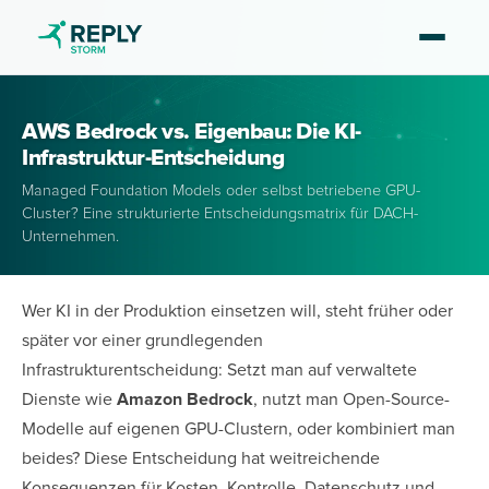
AWS Bedrock vs. Eigenbau: Die KI-
Infrastruktur-Entscheidung
Managed Foundation Models oder selbst betriebene GPU-
Cluster? Eine strukturierte Entscheidungsmatrix für DACH-
Unternehmen.
Wer KI in der Produktion einsetzen will, steht früher oder
später vor einer grundlegenden
Infrastrukturentscheidung: Setzt man auf verwaltete
Dienste wie
Amazon Bedrock
, nutzt man Open-Source-
Modelle auf eigenen GPU-Clustern, oder kombiniert man
beides? Diese Entscheidung hat weitreichende
Konsequenzen für Kosten, Kontrolle, Datenschutz und