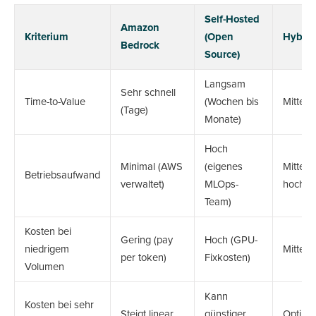
Self-Hosted
Amazon
Kriterium
(Open
Hybrid
Bedrock
Source)
Langsam
Sehr schnell
Time-to-Value
(Wochen bis
Mittel
(Tage)
Monate)
Hoch
Minimal (AWS
(eigenes
Mittel b
Betriebsaufwand
verwaltet)
MLOps-
hoch
Team)
Kosten bei
Gering (pay
Hoch (GPU-
niedrigem
Mittel
per token)
Fixkosten)
Volumen
Kann
Kosten bei sehr
Steigt linear
günstiger
Optimi